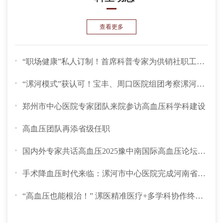
查看更多
“职场健康”私人订制！首席科普专家为供销社职工开讲...
“漯河模式”获认可！宝丰、周口医院组团考察漯河市中...
郑州市中心医院专家团队来院参访高血压科学科建设
高血压团队再添省级任职
国内外专家共话高血压2025豫中南国际高血压论坛成功举...
手术降血压时代来临：漯河市中心医院完成河南省地市级...
“高血压也能根治！” 漯医精准医疗+多学科协作终结十...