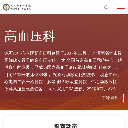
高血压科
漯河市中心医院高血压科创建于2007年11月， 是河南省地市级
医院成立最早的高血压专科， 为 全国首家高血压示范中心，经
过多年的发展，已成为国内高血压诊疗领域的标杆科室之一。
目前科室开放床位39张， 配备有动脉硬化检测仪、动态血压、
心电图二合一检测仪、多导睡眠 呼吸监测仪、中心动脉压检测
仪等高血压检测设备， 同时采用DSA造影、256排CT、AVS
（肾上腺 静脉采血术） 及MN、 NMN、 肾素、醛固酮等相关
了解详情
激素测定， 对肾动脉狭窄、原发性醛固酮增多 症， 嗜铬细胞瘤
等继发性高血压进行病因筛查和诊断， 并通过焦虑抑郁及睡眠
质量评估， 对精神心 理疾病所致高血压进行精准识别， 为省内
外高血压患者...
科室动态