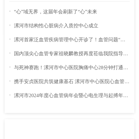
“心”域无界，这届年会刷新了“心”未来
漯河市结构性心脏病介入质控中心成立
漯河首家泛血管疾病管理中心开诊了！血管问题“一站搞...
国内顶尖心血管专家祖晓麟教授再度莅临我院指导，助力...
与死神赛跑！漯河市中心医院胸痛中心28分钟打通“寡妇...
携手安贞医院共筑健康基石 漯河市中心医院心血管诊疗...
漯河市2024年度心血管病年会暨心电生理与起搏年会圆满...
科室成就