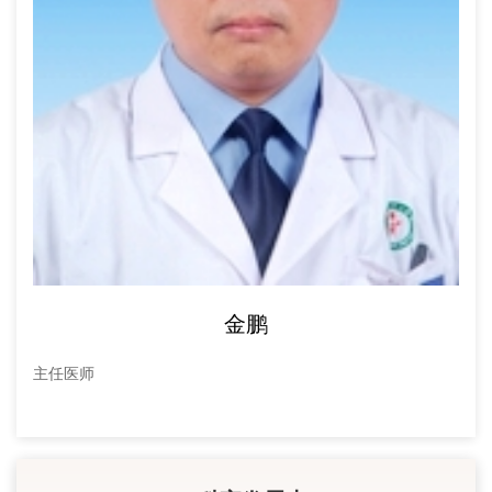
金鹏
主任医师
主