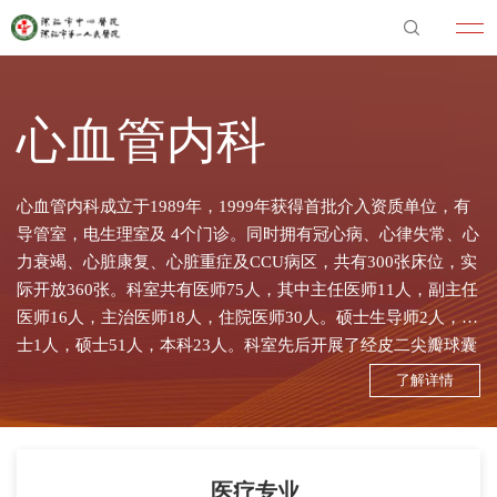
心血管内科
心血管内科成立于1989年，1999年获得首批介入资质单位，有
导管室，电生理室及 4个门诊。同时拥有冠心病、心律失常、心
力衰竭、心脏康复、心脏重症及CCU病区，共有300张床位，实
际开放360张。科室共有医师75人，其中主任医师11人，副主任
医师16人，主治医师18人，住院医师30人。硕士生导师2人，博
士1人，硕士51人，本科23人。科室先后开展了经皮二尖瓣球囊
扩张成形术、经皮冠状动脉造影、冠状动脉成形术、冠脉内支
了解详情
架术、血管内超声术、室上性心动过速及房颤射频消融术、临
时及永久起搏器植入术、CRT及CRT-D植入术、房间隔缺损、室
间隔缺损及先天性动脉导管未闭的伞堵术、肾动脉狭窄的球囊
扩张及支架术...
医疗专业