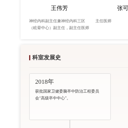
芳
王伟芳
张
经内科二区
神经内科副主任兼神经内科三区
主任医师
）副主任，副
（眩晕中心）副主任，副主任医师
师
科室发展史
2018年
获批国家卫健委脑卒中防治工程委员
会“高级卒中中心”。