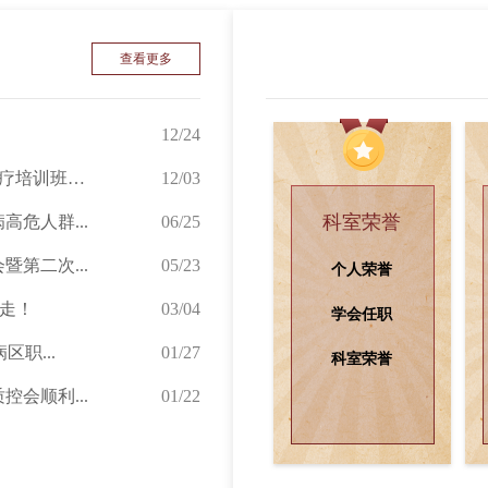
科室成就
查看更多
12/24
2025年漯河市眩晕床旁查体及BPPV手法复位治疗培训班成...
12/03
科室荣誉
危人群...
06/25
第二次...
05/23
个人荣誉
道走！
03/04
学会任职
职...
01/27
科室荣誉
会顺利...
01/22