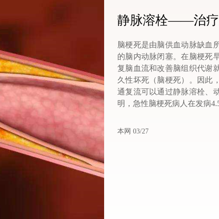
静脉溶栓——治疗
脑梗死是由脑供血动脉缺血
的脑内动脉闭塞。在脑梗死
复脑血流和改善脑组织代谢
久性坏死（脑梗死）。因此
通复流可以通过静脉溶栓、
明，急性脑梗死病人在发病4.
本网 03/27