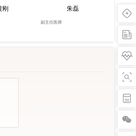
黄刚
朱磊
副主任医师
副主任医师
2012年
申报国家卫
脑卒中筛查