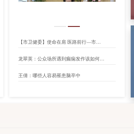
10/28
【市卫健委】使命在肩 医路前行—市中心医院王倩以担当诠释医者仁心
03/21
龙翠英：公众场所遇到癫痫发作该如何正确施救
01/18
王倩：哪些人容易罹患脑卒中