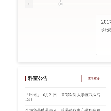
201
获批
科室公告
查看更多
「医讯」10月21日！首都医科大学宣武医院神经内科段建钢教授来院坐诊！
10/18
全城急寻眩晕患者，眩晕诊疗中心邀您免费体验G-Force眩晕综合诊疗系统