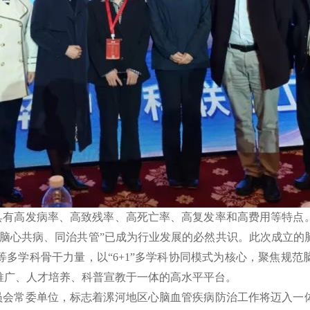
具有高发病率、高致残率、高死亡率、高复发率和高费用等特点
“脑心共病、同治共管”已成为行业发展的必然共识。此次成立的
多学科骨干力量，以“6+1”多学科协同模式为核心，聚焦规
推广、人才培养、科普宣教于一体的高水平平台。
员会常委单位，标志着漯河地区心脑血管疾病防治工作将迈入一