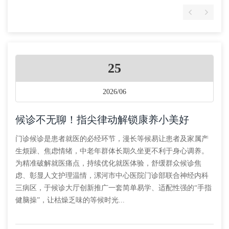
25
2026/06
候诊不无聊！指尖律动解锁康养小美好
门诊候诊是患者就医的必经环节，漫长等候易让患者及家属产
生烦躁、焦虑情绪，中老年群体长期久坐更不利于身心调养。
为精准破解就医痛点，持续优化就医体验，舒缓群众候诊焦
虑、彰显人文护理温情，漯河市中心医院门诊部联合神经内科
三病区，于候诊大厅创新推广一套简单易学、适配性强的“手指
健脑操”，让枯燥乏味的等候时光...