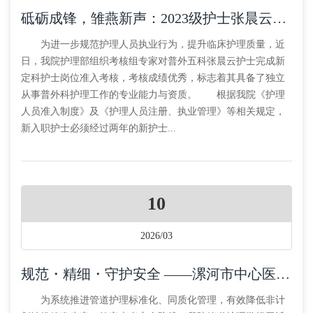
砥砺成锋，雏燕新声：2023级护士张晨云顺利通过新定科护士岗位准入考核
为进一步规范护理人员执业行为，提升临床护理质量，近
日，我院护理部组织考核组专家对普外五科张晨云护士完成新
定科护士岗位准入考核，考核成绩优秀，标志着其具备了独立
从事普外科护理工作的专业能力与资质。 根据我院《护理
人员准入制度》及《护理人员注册、执业管理》等相关规定，
新入职护士必须经过两年的新护士...
10
2026/03
规范・精细・守护安全 ——漯河市中心医院管道护理学组部署2026年重点工作并启动专项培训
为系统推进管道护理标准化、同质化管理，有效降低非计