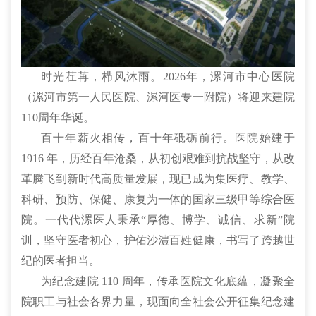
时光荏苒，栉风沐雨。2026年，漯河市中心医院
（漯河市第一人民医院、漯河医专一附院）将迎来建院
110周年华诞。
百十年薪火相传，百十年砥砺前行。医院始建于
1916 年，历经百年沧桑，从初创艰难到抗战坚守，从改
革腾飞到新时代高质量发展，现已成为集医疗、教学、
科研、预防、保健、康复为一体的国家三级甲等综合医
院。一代代漯医人秉承“厚德、博学、诚信、求新”院
训，坚守医者初心，护佑沙澧百姓健康，书写了跨越世
纪的医者担当。
为纪念建院 110 周年，传承医院文化底蕴，凝聚全
院职工与社会各界力量，现面向全社会公开征集纪念建