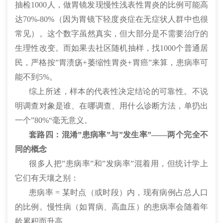
抽检1000人，做胃镜发现慢性浅表性胃炎的比例可能高
达70%-80%（因为胃镜下轻度炎症在无症状人群中也很
常见）。这个数字虽然真实，但大部分是不需要治疗的
生理性改变。而如果去社区随机抽样，找1000个普通居
民，严格按”胃溃疡+萎缩性胃炎+胃癌”来算，患病率可
能不到5%。
综上所述，样本的代表性决定结论的可靠性。不说
明调查对象是谁、在哪调查、用什么诊断方法，单扔出
一个”80%“毫无意义。
套路四：混淆”患病率”与”发生率”——两个完全不
同的概念
很多人把”患病率”和”发病率”混着用，但统计学上
它们有天壤之别：
患病率 = 某时点（或时段）内，现有病例占总人口
的比例。慢性病（如胃病、高血压）的患病率会随着年
龄累积而升高。