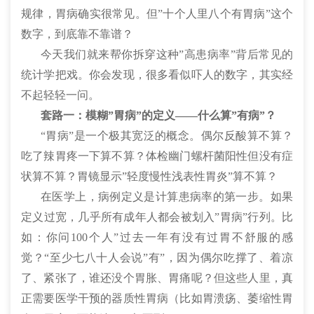
规律，胃病确实很常见。但”十个人里八个有胃病”这个
数字，到底靠不靠谱？
今天我们就来帮你拆穿这种”高患病率”背后常见的
统计学把戏。你会发现，很多看似吓人的数字，其实经
不起轻轻一问。
套路一：模糊”胃病”的定义——什么算”有病”？
“胃病”是一个极其宽泛的概念。偶尔反酸算不算？
吃了辣胃疼一下算不算？体检幽门螺杆菌阳性但没有症
状算不算？胃镜显示”轻度慢性浅表性胃炎”算不算？
在医学上，病例定义是计算患病率的第一步。如果
定义过宽，几乎所有成年人都会被划入”胃病”行列。比
如：你问100个人”过去一年有没有过胃不舒服的感
觉？“至少七八十人会说”有”，因为偶尔吃撑了、着凉
了、紧张了，谁还没个胃胀、胃痛呢？但这些人里，真
正需要医学干预的器质性胃病（比如胃溃疡、萎缩性胃