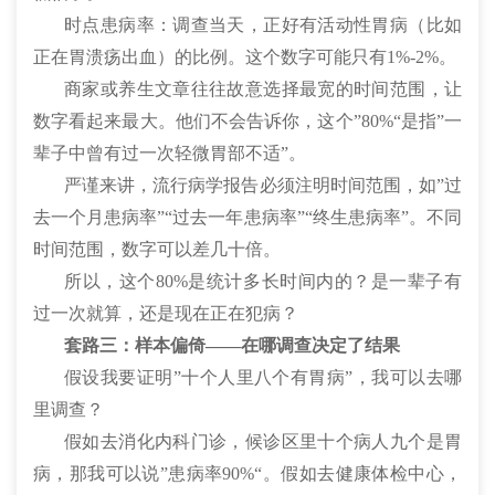
时点患病率：调查当天，正好有活动性胃病（比如
正在胃溃疡出血）的比例。这个数字可能只有1%-2%。
商家或养生文章往往故意选择最宽的时间范围，让
数字看起来最大。他们不会告诉你，这个”80%“是指”一
辈子中曾有过一次轻微胃部不适”。
严谨来讲，流行病学报告必须注明时间范围，如”过
去一个月患病率”“过去一年患病率”“终生患病率”。不同
时间范围，数字可以差几十倍。
所以，这个80%是统计多长时间内的？是一辈子有
过一次就算，还是现在正在犯病？
套路三：样本偏倚——在哪调查决定了结果
假设我要证明”十个人里八个有胃病”，我可以去哪
里调查？
假如去消化内科门诊，候诊区里十个病人九个是胃
病，那我可以说”患病率90%“。假如去健康体检中心，