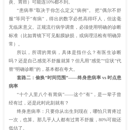
炎、胃癌）可能连10%都不到。
“患病率”取决于你怎么定义”病例”。 把”偶尔不舒
服”等同于”有病”，得出的数字必然高得吓人，但这毫
无临床意义。正规流行病学调查，必须使用明确的诊断
标准（比如胃镜下可见黏膜缺损，或病理活检有明确异
常）。
所以，所谓的胃病，具体是指什么？有医生诊断
吗？还是自己感觉不舒服就算？但凡用”感觉”“症状”代
替”明确诊断”的，基本都在夸大。
套路二：偷换”时间范围”——终身患病率 vs 时点患
病率
“十个人里八个有胃病”——这个”有”，是一辈子曾
经有过，还是此时此刻就有？
终身患病率：只要你从出生到现在，哪怕只胃疼过
一次，也算。那几乎人人都有过胃不舒服，80%可能还
低估了。